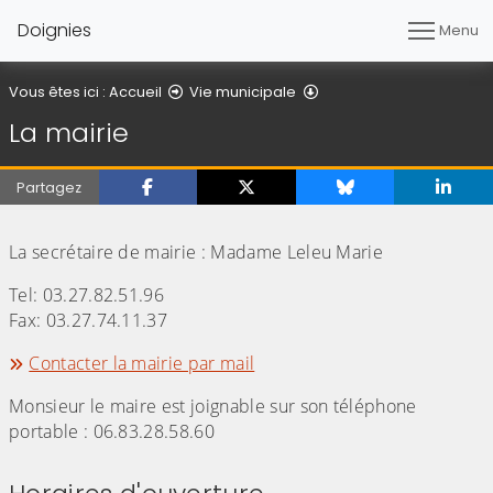
Doignies
Menu
La mairie
Vous êtes ici :
Accueil
Vie municipale
La mairie
Partagez
(Cliquez sur l'image pour l'agrandir)
La secrétaire de mairie : Madame Leleu Marie
Tel: 03.27.82.51.96
Fax: 03.27.74.11.37
Contacter la mairie par mail
Monsieur le maire est joignable sur son téléphone
portable : 06.83.28.58.60