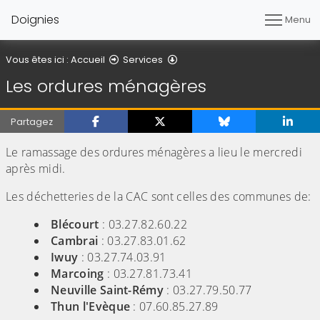
Doignies
Menu
Les ordures ménagères
Vous êtes ici :
Accueil
Services
Les ordures ménagères
Partagez
Le ramassage des ordures ménagères a lieu le mercredi
après midi.
Les déchetteries de la CAC sont celles des communes de:
Blécourt
: 03.27.82.60.22
Cambrai
: 03.27.83.01.62
Iwuy
: 03.27.74.03.91
Marcoing
: 03.27.81.73.41
Neuville Saint-Rémy
: 03.27.79.50.77
Thun l'Evèque
: 07.60.85.27.89